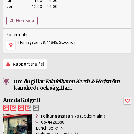
lör
11:00 – 16:00
sön
12:00 – 16:00
Hemsida
Södermalm
Hornsgatan 39, 11849, Stockholm
Rapportera fel
Om du gillar
Falafelbaren Kersh & Hedström
kanske du också gillar...
Amida Kolgrill
Folkungagatan 76
(Södermalm)
08-4420360
Lunch 95 kr ($)
Middag 125-225 kr ($)