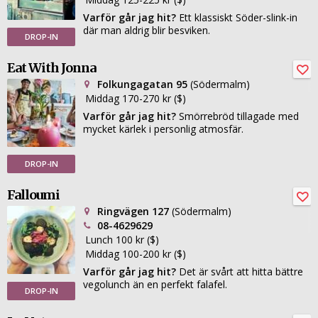
Varför går jag hit?
Ett klassiskt Söder-slink-in
där man aldrig blir besviken.
DROP-IN
Eat With Jonna
Folkungagatan 95
(Södermalm)
Middag 170-270 kr ($)
Varför går jag hit?
Smörrebröd tillagade med
mycket kärlek i personlig atmosfär.
DROP-IN
Falloumi
Ringvägen 127
(Södermalm)
08-4629629
Lunch 100 kr ($)
Middag 100-200 kr ($)
Varför går jag hit?
Det är svårt att hitta bättre
vegolunch än en perfekt falafel.
DROP-IN