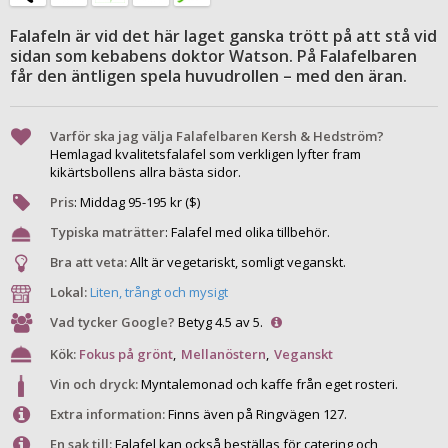
Falafeln är vid det här laget ganska trött på att stå vid
sidan som kebabens doktor Watson. På Falafelbaren
får den äntligen spela huvudrollen – med den äran.
Varför ska jag välja Falafelbaren Kersh & Hedström?
Hemlagad kvalitetsfalafel som verkligen lyfter fram
kikärtsbollens allra bästa sidor.
Pris
:
Middag
95
-
195
kr ($)
Typiska maträtter
:
Falafel med olika tillbehör.
Bra att veta:
Allt är vegetariskt, somligt veganskt.
Lokal:
Liten, trångt och mysigt
Vad tycker Google?
Betyg 4.5 av 5.
Kök:
Fokus på grönt
,
Mellanöstern
,
Veganskt
Vin och dryck:
Myntalemonad och kaffe från eget rosteri.
Extra information:
Finns även på Ringvägen 127.
En sak till:
Falafel kan också beställas för catering och