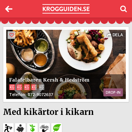
DELA
Falafelbaren Kersh & Hedström
DROP-IN
Telefon
: 072-9072637
Med kikärtor i kikarn