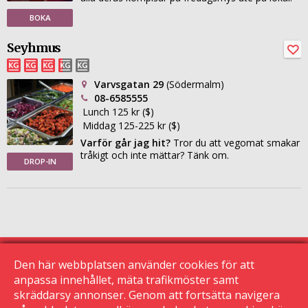
BOKA
Seyhmus
Varvsgatan 29
(Södermalm)
08-6585555
Lunch 125 kr ($)
Middag 125-225 kr ($)
Varför går jag hit?
Tror du att vegomat smakar
tråkigt och inte mättar? Tänk om.
DROP-IN
Den här webbplatsen använder cookies för att
anpassa innehållet, mäta trafikmöster samt
skräddarsy annonser. Genom att fortsätta navigera
© 2015 Krogguiden.se
113 24 Stockholm