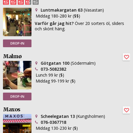
Luntmakargatan 63
(Vasastan)
Middag 180-280 kr ($$)
Varför går jag hit?
Över 20 sorters öl, sliders
och skönt häng.
DROP-IN
Malmø
Götgatan 100
(Södermalm)
073-5082382
Lunch 99 kr ($)
Middag 99-199 kr ($)
DROP-IN
Maxos
Scheelegatan 13
(Kungsholmen)
076-0367718
Middag 130-230 kr ($)