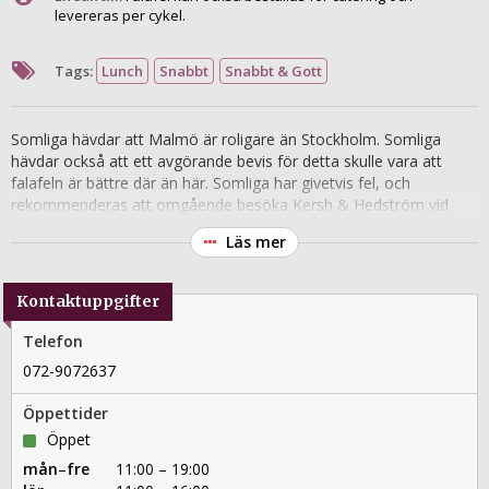
levereras per cykel.
Tags:
Lunch
Snabbt
Snabbt & Gott
Somliga hävdar att Malmö är roligare än Stockholm. Somliga
hävdar också att ett avgörande bevis för detta skulle vara att
falafeln är bättre där än här. Somliga har givetvis fel, och
rekommenderas att omgående besöka Kersh & Hedström vid
Mariatorget. Här fräser färsk falafel frimodigt i frityren och
Läs mer
serveras med hemgjorda tillbehör i de klassiska presentationerna
– i pitabröd, som rulle eller med sallad. Priserna är låga och
lunchköerna ringlar långa.
Kontaktuppgifter
Telefon
072-9072637
Öppettider
Öppet
mån
–
fre
11:00 – 19:00