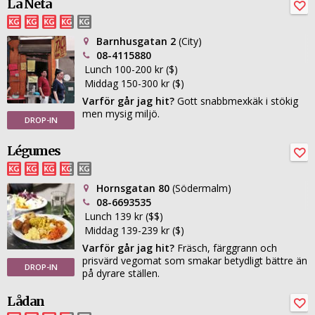
La Neta
Barnhusgatan 2
(City)
08-4115880
Lunch 100-200 kr ($)
Middag 150-300 kr ($)
Varför går jag hit?
Gott snabbmexkäk i stökig
men mysig miljö.
DROP-IN
Légumes
Hornsgatan 80
(Södermalm)
08-6693535
Lunch 139 kr ($$)
Middag 139-239 kr ($)
Varför går jag hit?
Fräsch, färggrann och
prisvärd vegomat som smakar betydligt bättre än
DROP-IN
på dyrare ställen.
Lådan