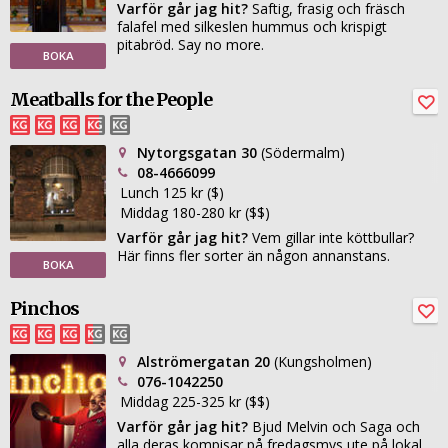
Varför går jag hit?
Saftig, frasig och fräsch
falafel med silkeslen hummus och krispigt
pitabröd. Say no more.
BOKA
Meatballs for the People
Nytorgsgatan 30
(Södermalm)
08-4666099
Lunch 125 kr ($)
Middag 180-280 kr ($$)
Varför går jag hit?
Vem gillar inte köttbullar?
Här finns fler sorter än någon annanstans.
BOKA
Pinchos
Alströmergatan 20
(Kungsholmen)
076-1042250
Middag 225-325 kr ($$)
Varför går jag hit?
Bjud Melvin och Saga och
alla deras kompisar på fredagsmys ute på lokal.