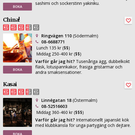
sashimi och sockerstinn yakiniku.
BOKA
China!
Ringvägen 110
(Södermalm)
08-6688771
Lunch 135 kr ($$)
Middag 250-400 kr ($$)
Varför går jag hit?
Tusenåriga ägg, dubbelkokt
fläsk, lotuspannkakor, frasiga gristarmar och
BOKA
andra smaksensationer.
Kasai
Linnégatan 18
(Östermalm)
08-52516603
Middag 360-460 kr ($$$)
Varför går jag hit?
Internationellt japanskt kök
med klubbkänsla för unga partygäng och dejtare.
BOKA