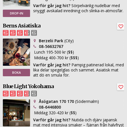
Varför går jag hit?
Sörpelvänlig nudelbar med
snyggt avskalad inredning och slinka-in-atmosfär.
DROP-IN
Berns Asiatiska
Berzelii Park
(City)
08-56632767
Lunch 195-500 kr ($$)
Middag 400-700 kr ($$$)
Varför går jag hit?
Pampig patinerad lokal, med
lika delar spegelglas och sammet. Asiatisk mat
BOKA
att dö en smula för.
Blue Light Yokohama
Åsögatan 170 170
(Södermalm)
08-6446800
Middag 320-420 kr ($$)
Varför går jag hit?
Nutida och djärv japansk
mat med intensiva smaker – fjärran från halvfryst