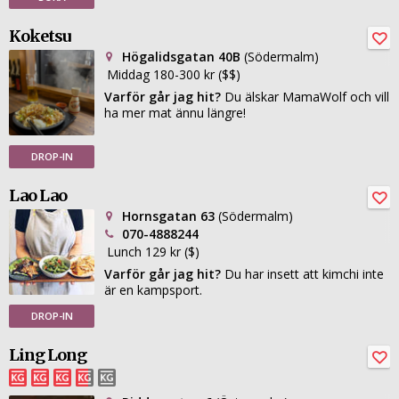
Koketsu
Högalidsgatan 40B
(Södermalm)
Middag 180-300 kr ($$)
Varför går jag hit?
Du älskar MamaWolf och vill
ha mer mat ännu längre!
DROP-IN
Lao Lao
Hornsgatan 63
(Södermalm)
070-4888244
Lunch 129 kr ($)
Varför går jag hit?
Du har insett att kimchi inte
är en kampsport.
DROP-IN
Ling Long