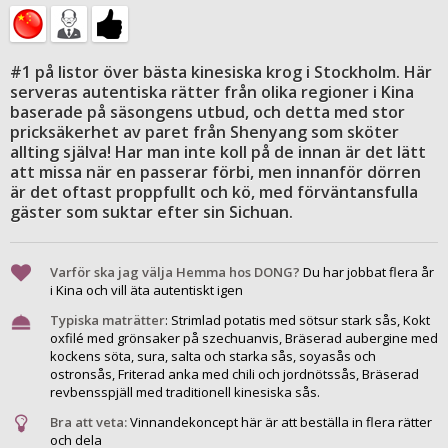
#1 på listor över bästa kinesiska krog i Stockholm. Här
serveras autentiska rätter från olika regioner i Kina
baserade på säsongens utbud, och detta med stor
pricksäkerhet av paret från Shenyang som sköter
allting själva! Har man inte koll på de innan är det lätt
att missa när en passerar förbi, men innanför dörren
är det oftast proppfullt och kö, med förväntansfulla
gäster som suktar efter sin Sichuan.
Varför ska jag välja Hemma hos DONG?
Du har jobbat flera år
i Kina och vill äta autentiskt igen
Typiska maträtter
:
Strimlad potatis med sötsur stark sås, Kokt
oxfilé med grönsaker på szechuanvis, Bräserad aubergine med
kockens söta, sura, salta och starka sås, soyasås och
ostronsås, Friterad anka med chili och jordnötssås, Bräserad
revbensspjäll med traditionell kinesiska sås.
Bra att veta:
Vinnandekoncept här är att beställa in flera rätter
och dela