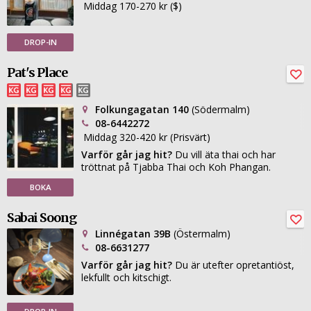
Middag 170-270 kr ($)
DROP-IN
Pat's Place
Folkungagatan 140
(Södermalm)
08-6442272
Middag 320-420 kr (Prisvärt)
Varför går jag hit?
Du vill äta thai och har
tröttnat på Tjabba Thai och Koh Phangan.
BOKA
Sabai Soong
Linnégatan 39B
(Östermalm)
08-6631277
Varför går jag hit?
Du är utefter opretantiöst,
lekfullt och kitschigt.