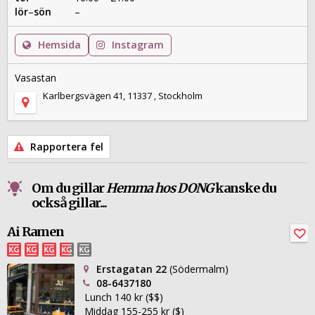
lör
–
sön
–
Hemsida
Instagram
Vasastan
Karlbergsvägen 41, 11337 , Stockholm
Rapportera fel
Om du gillar
Hemma hos DONG
kanske du
också gillar...
Ai Ramen
Erstagatan 22
(Södermalm)
08-6437180
Lunch 140 kr ($$)
Middag 155-255 kr ($)