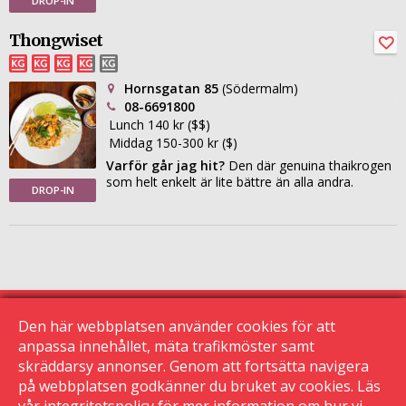
DROP-IN
Thongwiset
Hornsgatan 85
(Södermalm)
08-6691800
Lunch 140 kr ($$)
Middag 150-300 kr ($)
Varför går jag hit?
Den där genuina thaikrogen
som helt enkelt är lite bättre än alla andra.
DROP-IN
Den här webbplatsen använder cookies för att
anpassa innehållet, mäta trafikmöster samt
skräddarsy annonser. Genom att fortsätta navigera
© 2015 Krogguiden.se
113 24 Stockholm
på webbplatsen godkänner du bruket av cookies. Läs