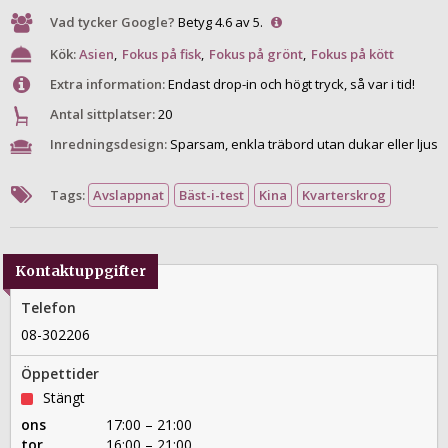
Vad tycker Google?
Betyg 4.6 av 5.
Kök:
Asien
,
Fokus på fisk
,
Fokus på grönt
,
Fokus på kött
Extra information:
Endast drop-in och högt tryck, så var i tid!
Antal sittplatser:
20
Inredningsdesign:
Sparsam, enkla träbord utan dukar eller ljus
Tags:
Avslappnat
Bäst-i-test
Kina
Kvarterskrog
Kontaktuppgifter
Telefon
08-302206
Öppettider
Stängt
ons
17:00 – 21:00
tor
16:00 – 21:00