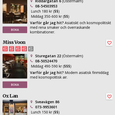
Riddargatan 6
(Östermalm)
08-54503953
Lunch 180 kr ($$)
Middag 350-600 kr ($$)
Varför går jag hit?
Asiatiskt och kosmopolitiskt
med rena smaker och överraskande
BOKA
kombinationer.
Miss Voon
Sturegatan 22
(Östermalm)
08-50524470
Middag 490-590 kr ($$$)
Varför går jag hit?
Modern asiatisk finmiddag
med kosmopolitisk air.
BOKA
Ox Lan
Sveavägen 86
073-9953601
Lunch 150 kr ($$)