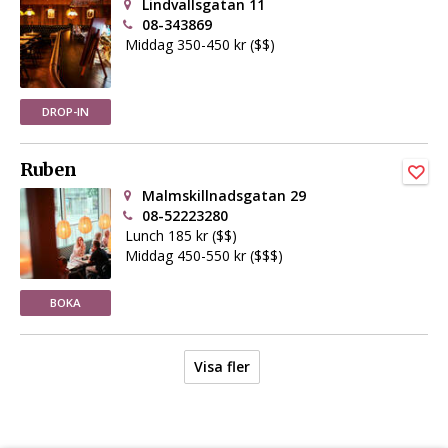
Lindvallsgatan 11
08-343869
Middag 350-450 kr ($$)
DROP-IN
Ruben
Malmskillnadsgatan 29
08-52223280
Lunch 185 kr ($$)
Middag 450-550 kr ($$$)
BOKA
Visa fler