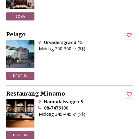
BOKA
Pelago
Urvädersgränd 15
Middag 250-350 kr ($$)
DROP-IN
Restaurang Minamo
Hamndalsvägen 8
08-7476100
Middag 345-445 kr ($$)
DROP-IN