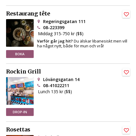
Restaurang tête
Regeringsgatan 111
08-223399
Middag 315-750 kr ($$)
Varför går jag hit?
Du älskar libanesiskt men vill
ha något nytt, både för mun och vrå!
BOKA
Rockin Grill
Lövängsgatan 14
08-41022211
Lunch 135 kr ($$)
DROP-IN
Rosettas