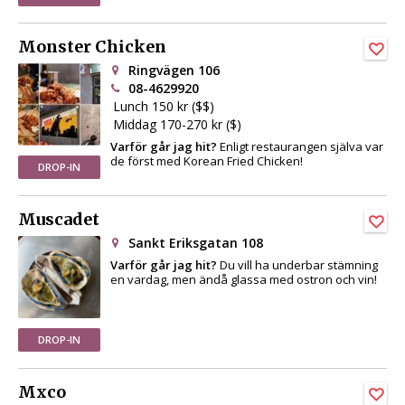
Monster Chicken
Ringvägen 106
08-4629920
Lunch 150 kr ($$)
Middag 170-270 kr ($)
Varför går jag hit?
Enligt restaurangen själva var
de först med Korean Fried Chicken!
DROP-IN
Muscadet
Sankt Eriksgatan 108
Varför går jag hit?
Du vill ha underbar stämning
en vardag, men ändå glassa med ostron och vin!
DROP-IN
Mxco