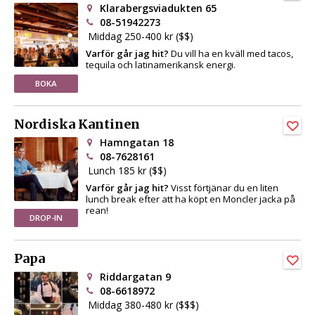
Klarabergsviadukten 65
08-51942273
Middag 250-400 kr ($$)
Varför går jag hit?
Du vill ha en kväll med tacos,
tequila och latinamerikansk energi.
BOKA
Nordiska Kantinen
Hamngatan 18
08-7628161
Lunch 185 kr ($$)
Varför går jag hit?
Visst förtjänar du en liten
lunch break efter att ha köpt en Moncler jacka på
rean!
DROP-IN
Papa
Riddargatan 9
08-6618972
Middag 380-480 kr ($$$)