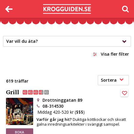
Var vill du äta?
Visa fler filter
Sortera
619 träffar
Grill
Drottninggatan 89
08-314530
Middag 420-520 kr ($$$)
Varför går jag hit?
Duktiga köttkockar och skvatt
galna inredningsarkitekter i svängigt samspel.
BOKA