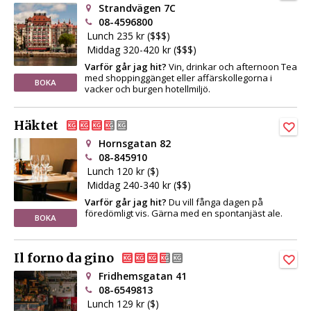
Strandvägen 7C
08-4596800
Lunch 235 kr ($$$)
Middag 320-420 kr ($$$)
Varför går jag hit?
Vin, drinkar och afternoon Tea
med shoppinggänget eller affärskollegorna i
BOKA
vacker och burgen hotellmiljö.
Häktet
Hornsgatan 82
08-845910
Lunch 120 kr ($)
Middag 240-340 kr ($$)
Varför går jag hit?
Du vill fånga dagen på
föredömligt vis. Gärna med en spontanjäst ale.
BOKA
Il forno da gino
Fridhemsgatan 41
08-6549813
Lunch 129 kr ($)