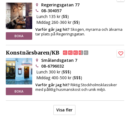
Regeringsgatan 77
08-304057
Lunch 135 kr ($$)
Middag 260-360 kr ($$)
Varför går jag hit?
Skogen, myrarna och älvarna
tar plats på Regeringsgatan.
BOKA
Konstnärsbaren/KB
Smålandsgatan 7
08-6796032
Lunch 300 kr ($$$)
Middag 400-500 kr ($$$)
Varför går jag hit?
Riktig Stockholmsklassiker
med pålitlig husmanskost och unik miljö.
BOKA
Visa fler