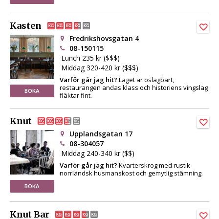
Kasten
Fredrikshovsgatan 4
08-150115
Lunch 235 kr ($$$)
Middag 320-420 kr ($$$)
Varför går jag hit?
Läget är oslagbart,
restaurangen andas klass och historiens vingslag
BOKA
fläktar fint.
Knut
Upplandsgatan 17
08-304057
Middag 240-340 kr ($$)
Varför går jag hit?
Kvarterskrog med rustik
norrländsk husmanskost och gemytlig stämning.
BOKA
Knut Bar