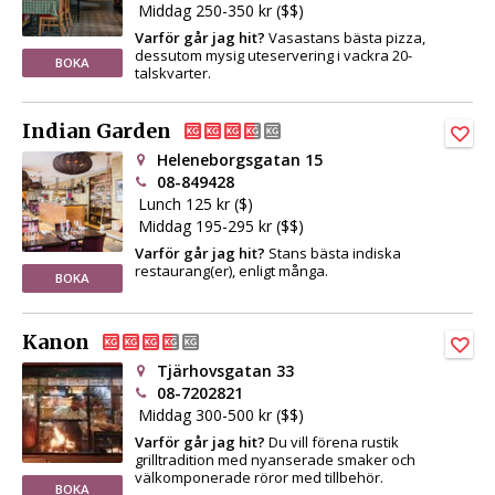
Middag 250-350 kr ($$)
Varför går jag hit?
Vasastans bästa pizza,
dessutom mysig uteservering i vackra 20-
BOKA
talskvarter.
Indian Garden
Heleneborgsgatan 15
08-849428
Lunch 125 kr ($)
Middag 195-295 kr ($$)
Varför går jag hit?
Stans bästa indiska
restaurang(er), enligt många.
BOKA
Kanon
Tjärhovsgatan 33
08-7202821
Middag 300-500 kr ($$)
Varför går jag hit?
Du vill förena rustik
grilltradition med nyanserade smaker och
välkomponerade röror med tillbehör.
BOKA