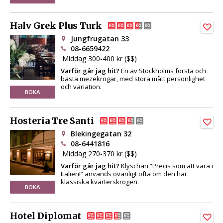
Halv Grek Plus Turk
Jungfrugatan 33
08-6659422
Middag 300-400 kr ($$)
Varför går jag hit?
En av Stockholms första och
bästa mezekrogar, med stora mått personlighet
och variation.
BOKA
Hosteria Tre Santi
Blekingegatan 32
08-6441816
Middag 270-370 kr ($$)
Varför går jag hit?
Klyschan ”Precis som att vara i
Italien!” används ovanligt ofta om den här
klassiska kvarterskrogen.
BOKA
Hotel Diplomat