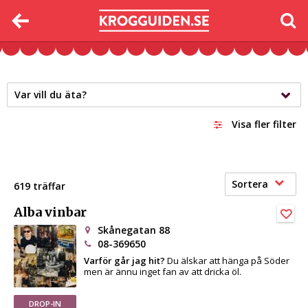
Var vill du äta?
Visa fler filter
Sortera
619 träffar
Alba vinbar
Skånegatan 88
08-369650
Varför går jag hit?
Du älskar att hänga på Söder
men är ännu inget fan av att dricka öl.
DROP-IN