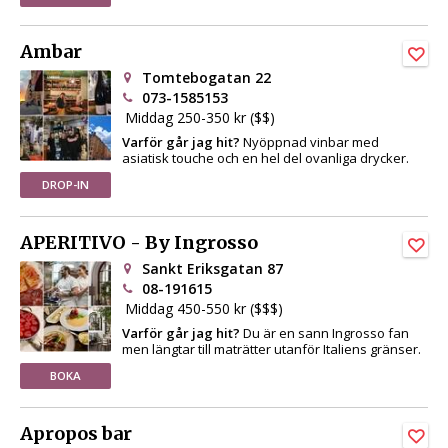
Ambar
Tomtebogatan 22
073-1585153
Middag 250-350 kr ($$)
Varför går jag hit?
Nyöppnad vinbar med
asiatisk touche och en hel del ovanliga drycker.
DROP-IN
APERITIVO - By Ingrosso
Sankt Eriksgatan 87
08-191615
Middag 450-550 kr ($$$)
Varför går jag hit?
Du är en sann Ingrosso fan
men längtar till maträtter utanför Italiens gränser.
BOKA
Apropos bar