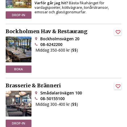
Varför går jag hit?
Bästa fikahänget för
vardagspoeter, köttvägrare, tonårstransor,
emosar och glasögonsmurfar.
DROP-IN
Bockholmen Hav & Restaurang
Bockholmsvägen 20
08-6242200
Middag 350-600 kr ($$)
BOKA
Brasserie & Bränneri
Smådalarövägen 100
08-50155100
Middag 300-400 kr ($$)
DROP-IN