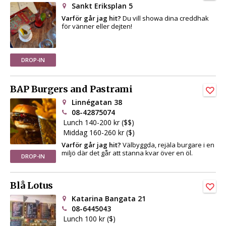
Sankt Eriksplan 5
Varför går jag hit?
Du vill showa dina creddhak
för vänner eller dejten!
DROP-IN
BAP Burgers and Pastrami
Linnégatan 38
08-42875074
Lunch 140-200 kr ($$)
Middag 160-260 kr ($)
Varför går jag hit?
Välbyggda, rejäla burgare i en
miljö där det går att stanna kvar över en öl.
DROP-IN
Blå Lotus
Katarina Bangata 21
08-6445043
Lunch 100 kr ($)