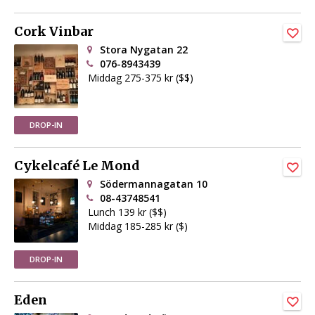
Cork Vinbar
Stora Nygatan 22
076-8943439
Middag 275-375 kr ($$)
DROP-IN
Cykelcafé Le Mond
Södermannagatan 10
08-43748541
Lunch 139 kr ($$)
Middag 185-285 kr ($)
DROP-IN
Eden