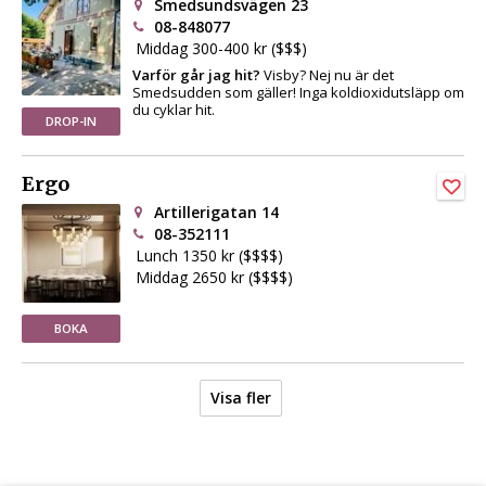
Smedsundsvägen 23
08-848077
Middag 300-400 kr ($$$)
Varför går jag hit?
Visby? Nej nu är det
Smedsudden som gäller! Inga koldioxidutsläpp om
du cyklar hit.
DROP-IN
Ergo
Artillerigatan 14
08-352111
Lunch 1350 kr ($$$$)
Middag 2650 kr ($$$$)
BOKA
Visa fler