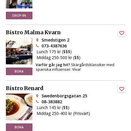
DROP-IN
Bistro Malma Kvarn
Smedstigen 2
073-4387636
Lunch 175 kr ($$$)
Middag 250-500 kr ($$)
Varför går jag hit?
Skärgårdsklassiker med
spanska influenser. Viva!
BOKA
Bistro Renard
Swedenborgsgatan 25
08-383882
Lunch 145 kr ($$)
Middag 250-400 kr (Prisvärt)
BOKA