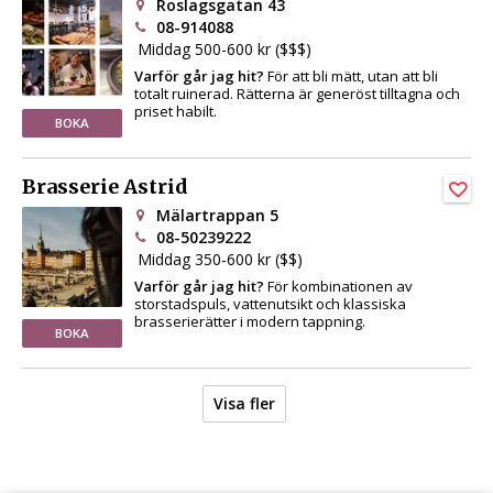
Roslagsgatan 43
08-914088
Middag 500-600 kr ($$$)
Varför går jag hit?
För att bli mätt, utan att bli
totalt ruinerad. Rätterna är generöst tilltagna och
priset habilt.
BOKA
Brasserie Astrid
Mälartrappan 5
08-50239222
Middag 350-600 kr ($$)
Varför går jag hit?
För kombinationen av
storstadspuls, vattenutsikt och klassiska
brasserierätter i modern tappning.
BOKA
Visa fler