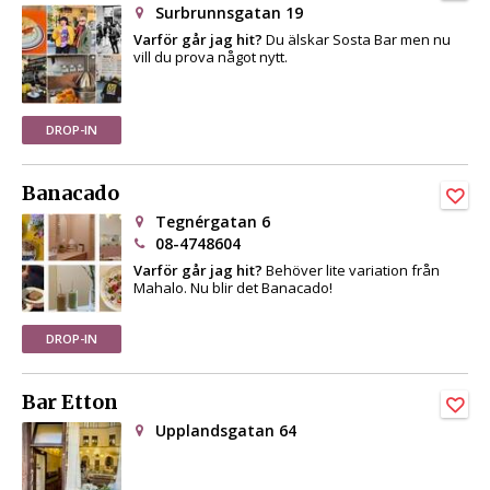
Surbrunnsgatan 19
Varför går jag hit?
Du älskar Sosta Bar men nu
vill du prova något nytt.
DROP-IN
Banacado
Tegnérgatan 6
08-4748604
Varför går jag hit?
Behöver lite variation från
Mahalo. Nu blir det Banacado!
DROP-IN
Bar Etton
Upplandsgatan 64