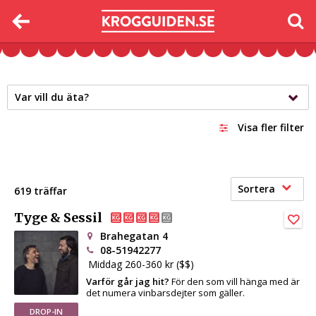
Var vill du äta?
Visa fler filter
Sortera
619 träffar
Tyge & Sessil
Brahegatan 4
08-51942277
Middag 260-360 kr ($$)
Varför går jag hit?
För den som vill hänga med är
det numera vinbarsdejter som gäller.
DROP-IN