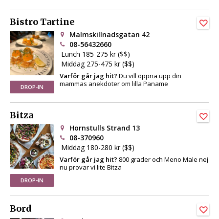
Bistro Tartine
Malmskillnadsgatan 42
08-56432660
Lunch 185-275 kr ($$)
Middag 275-475 kr ($$)
Varför går jag hit?
Du vill öppna upp din
mammas anekdoter om lilla Paname
DROP-IN
Bitza
Hornstulls Strand 13
08-370960
Middag 180-280 kr ($$)
Varför går jag hit?
800 grader och Meno Male nej
nu provar vi lite Bitza
DROP-IN
Bord