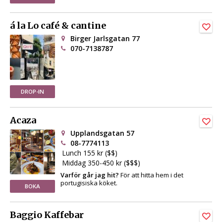
á la Lo café & cantine
Birger Jarlsgatan 77
070-7138787
DROP-IN
Acaza
Upplandsgatan 57
08-7774113
Lunch 155 kr ($$)
Middag 350-450 kr ($$$)
Varför går jag hit?
För att hitta hem i det
portugisiska köket.
BOKA
Baggio Kaffebar