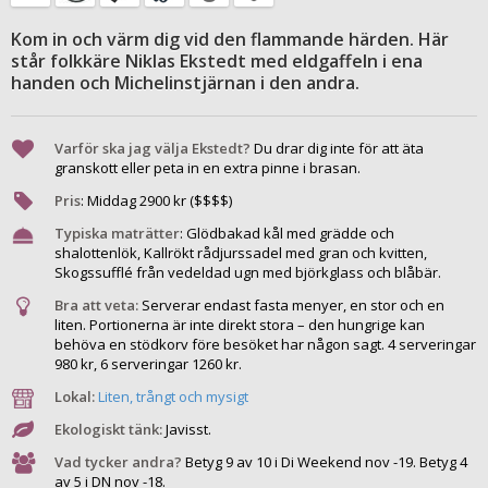
Kom in och värm dig vid den flammande härden. Här
står folkkäre Niklas Ekstedt med eldgaffeln i ena
handen och Michelinstjärnan i den andra.
Varför ska jag välja Ekstedt?
Du drar dig inte för att äta
granskott eller peta in en extra pinne i brasan.
Pris
:
Middag
2900
kr ($$$$)
Typiska maträtter
:
Glödbakad kål med grädde och
shalottenlök, Kallrökt rådjurssadel med gran och kvitten,
Skogssufflé från vedeldad ugn med björkglass och blåbär.
Bra att veta:
Serverar endast fasta menyer, en stor och en
liten. Portionerna är inte direkt stora – den hungrige kan
behöva en stödkorv före besöket har någon sagt. 4 serveringar
980 kr, 6 serveringar 1260 kr.
Lokal:
Liten, trångt och mysigt
Ekologiskt tänk:
Javisst.
Vad tycker andra?
Betyg 9 av 10 i Di Weekend nov -19. Betyg 4
av 5 i DN nov -18.