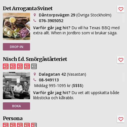
Det Arroganta Svinet
Dåntorpsvägen 29
(Övriga Stockholm)
076-3905052
Varför går jag hit?
Du vill ha Texas BBQ med
extra allt. When in Jordbro som vi brukar säga.
DROP-IN
Nisch f.d. Smörgåstårteriet
Dalagatan 42
(Vasastan)
08-949113
Middag 995-1095 kr ($$$$)
Varför går jag hit?
Du vet att uppskatta både
libbsticka och kålrabbi.
BOKA
Persona