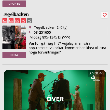
DROP-IN
Tegelbacken
Tegelbacken 2
(City)
08-251655
Middag 895-1345 kr ($$$)
Varför går jag hit?
Aujalay är en våra
populäraste tv-kockar. kommer han klara till dina
höga förväntningar?
BOKA