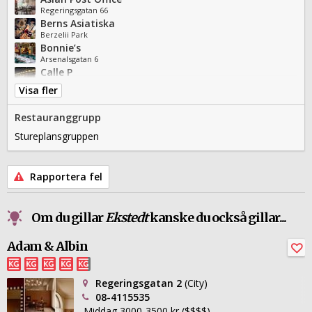
Regeringsgatan 66
Berns Asiatiska
Berzelii Park
Bonnie’s
Arsenalsgatan 6
Calle P
Berzelii Park 10
Visa fler
Griffins' Steakhouse
Klarabergsviadukten 67
Restauranggrupp
Hillenberg
Humlegårdsgatan 14
Stureplansgruppen
L'Avventura
Sveavägen 77
Nour
Rapportera fel
Norrlandsgatan 24
Röda huset
Malmskillnadsgatan 9
Om du gillar
Ekstedt
kanske du också gillar...
Supper
Humlegårdsgatan 17
Tyge & Sessil
Adam & Albin
Brahegatan 4
Regeringsgatan 2
(City)
08-4115535
Middag 3000-3500 kr ($$$$)