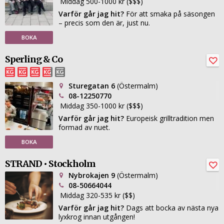
Middag 500-1000 kr ($$$)
Varför går jag hit?
För att smaka på säsongen
– precis som den är, just nu.
BOKA
Sperling & Co
Sturegatan 6
(Östermalm)
08-12250770
Middag 350-1000 kr ($$$)
Varför går jag hit?
Europeisk grilltradition men
formad av nuet.
BOKA
STRAND • Stockholm
Nybrokajen 9
(Östermalm)
08-50664044
Middag 320-535 kr ($$)
Varför går jag hit?
Dags att bocka av nästa nya
lyxkrog innan utgången!