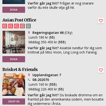
Varför går jag hit?
Frågan är nog snarare
varför du inte skulle vilja gå hit.
BOKA
Asian Post Office
Regeringsgatan 66
(City)
Lunch 180 kr ($$)
Middag 350-450 kr ($$$)
Varför går jag hit?
Asiatisk rundtur för dig som
tröttnat på Miss Voon, Ling Long och Farang.
BOKA
Brisket & Friends
Upplandsgatan 7
08-202070
Lunch 160 kr ($$$)
Middag 220-400 kr ($$)
Varför går jag hit?
Du brukade drömma om en
framtid på den amerikanska södern, men bosatte
DROP-IN
dig sedermera i Årsta.