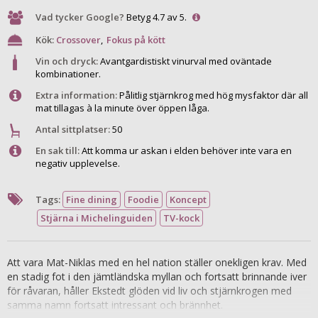
Vad tycker Google?
Betyg 4.7 av 5.
Kök:
Crossover
,
Fokus på kött
Vin och dryck:
Avantgardistiskt vinurval med oväntade
kombinationer.
Extra information:
Pålitlig stjärnkrog med hög mysfaktor där all
mat tillagas à la minute över öppen låga.
Antal sittplatser:
50
En sak till:
Att komma ur askan i elden behöver inte vara en
negativ upplevelse.
Tags:
Fine dining
Foodie
Koncept
Stjärna i Michelinguiden
TV-kock
Att vara Mat-Niklas med en hel nation ställer onekligen krav. Med
en stadig fot i den jämtländska myllan och fortsatt brinnande iver
för råvaran, håller Ekstedt glöden vid liv och stjärnkrogen med
samma namn fortsatt intressant och brännhet.