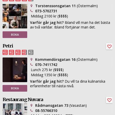
Torstenssonsgatan 11
(Östermalm)
073-5702731
Middag 2100 kr ($$$$)
Varför går jag hit?
Ibland vill man ha det bästa
av två världar. Ibland förtjänar man det.
BOKA
Petri
Kommendörsgatan 16
(Östermalm)
070-7411742
Lunch 275 kr ($$$$)
Middag 1350 kr ($$$$)
Varför går jag hit?
Du vill ta dina kulinariska
erfarenheter till nästa nivå.
BOKA
Restaurang Nuvara
Rådmansgatan 73
(Vasastan)
08-55766310