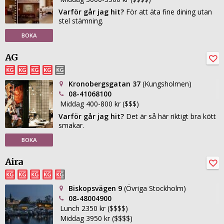
Varför går jag hit?
För att äta fine dining utan
stel stämning.
BOKA
AG
Kronobergsgatan 37
(Kungsholmen)
08-41068100
Middag 400-800 kr ($$$)
Varför går jag hit?
Det är så här riktigt bra kött
smakar.
BOKA
Aira
Biskopsvägen 9
(Övriga Stockholm)
08-48004900
Lunch 2350 kr ($$$$)
Middag 3950 kr ($$$$)