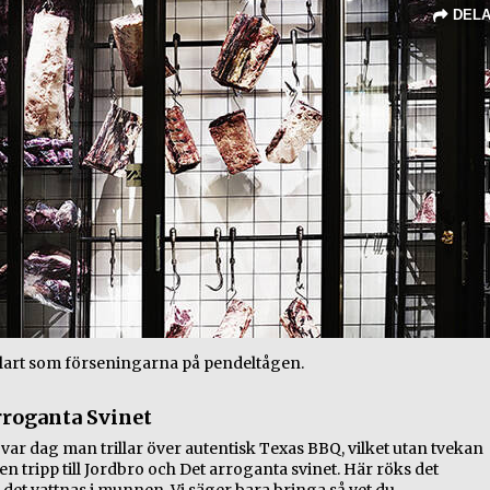
DEL
klart som förseningarna på pendeltågen.
rroganta Svinet
e var dag man trillar över autentisk Texas BBQ, vilket utan tvekan
en tripp till Jordbro och Det arroganta svinet. Här röks det