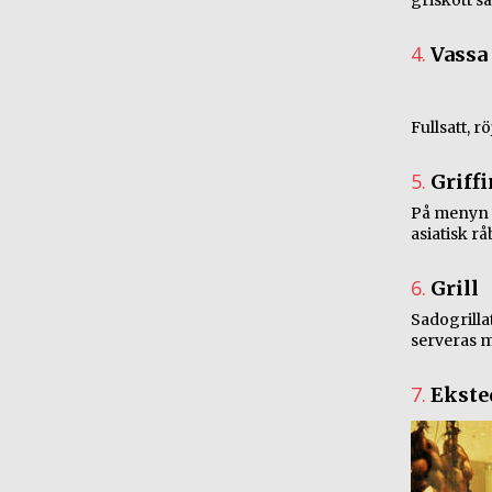
griskött s
4.
Vassa
Fullsatt, r
5.
Griff
På menyn f
asiatisk r
6.
Grill
Sadogrillat
serveras m
7.
Ekste