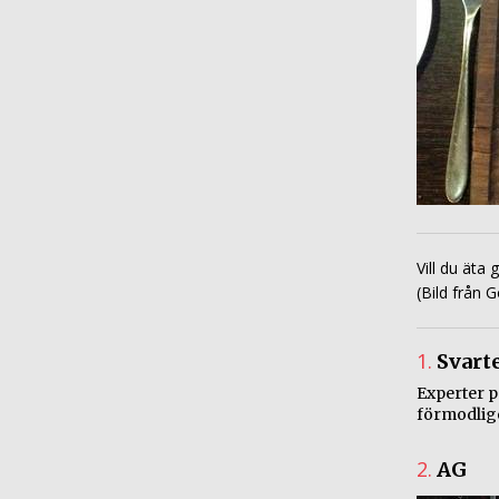
Vill du äta
(
Bild från 
1.
Svart
Experter p
förmodlige
2.
AG