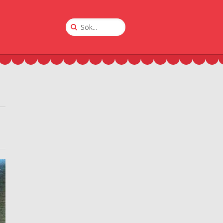
Sök
på
Krogguiden
A