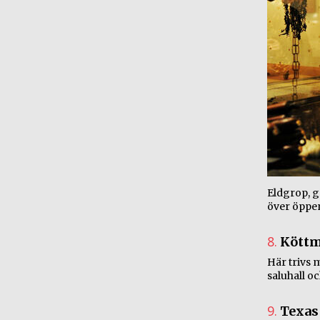
Eldgrop, gr
över öppen
8.
Köttm
Här trivs m
saluhall oc
9.
Texas