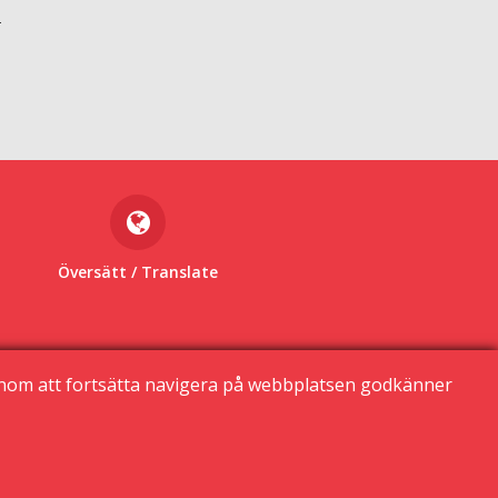
m
Översätt
/ Translate
enom att fortsätta navigera på webbplatsen godkänner