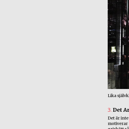
Lika själv
3.
Det A
Det är int
motiverar 