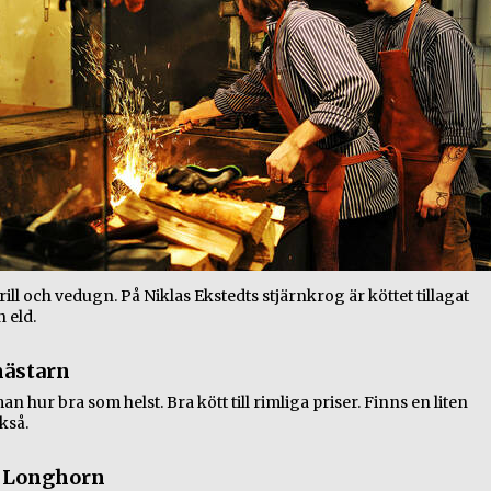
ill och vedugn. På Niklas Ekstedts stjärnkrog är köttet tillagat
 eld.
ästarn
an hur bra som helst. Bra kött till rimliga priser. Finns en liten
kså.
 Longhorn