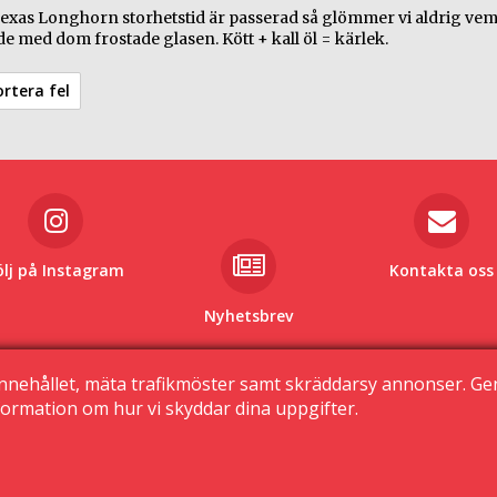
xas Longhorn storhetstid är passerad så glömmer vi aldrig ve
e med dom frostade glasen. Kött + kall öl = kärlek.
rtera fel
ölj på Instagram
Kontakta oss
Nyhetsbrev
© 2015 Krogguiden.se
nnehållet, mäta trafikmöster samt skräddarsy annonser. G
113 24 Stockholm
ormation om hur vi skyddar dina uppgifter.
|
Sekretessinställningar
Kontakta oss
|
Den här sidan använder cookies
|