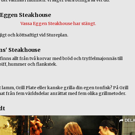
å det vattnas i munnen. Vi säger bara bringa så vet du.
 Eggen Steakhouse
Vassa Eggen Steakhouse har stängt.
öjigt och köttsaftigt vid Stureplan.
ins' Steakhouse
inns allt från två korvar med bröd och tryffelmajonnäs till
åbiff, hummer och flankstek.
 lamm, Grill Plate eller kanske grilla din egen tonfisk? På Grill
at från fem världsdelar anrättat med fem olika grillmetoder.
dt
DEL