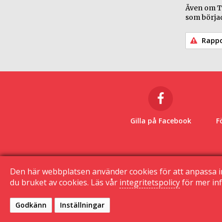
Även om Te
som börjad
Rappo
Gilla på Facebook
F
Den här webbplatsen använder cookies för att anpassa i
du bruket av cookies. Läs vår
integritetspolicy
för mer inf
Godkänn
Inställningar